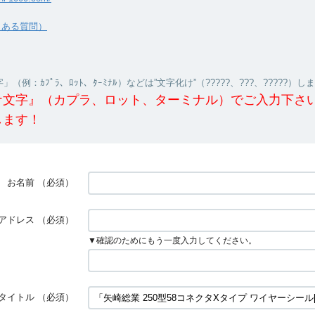
くある質問）
（例：ｶﾌﾟﾗ、ﾛｯﾄ、ﾀｰﾐﾅﾙ）などは”文字化け”（?????、???、?????）し
ナ文字』（カプラ、ロット、ターミナル）でご入力下さ
します！
お名前
（必須）
アドレス
（必須）
▼確認のためにもう一度入力してください。
タイトル
（必須）