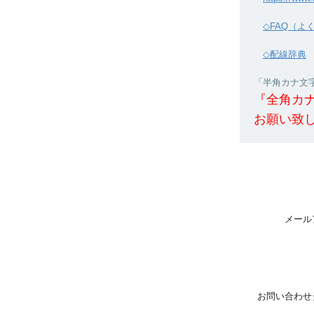
◇FAQ（よ
◇配線辞典
「半角カナ文字」
『全角カ
お願い致
メール
お問い合わせ