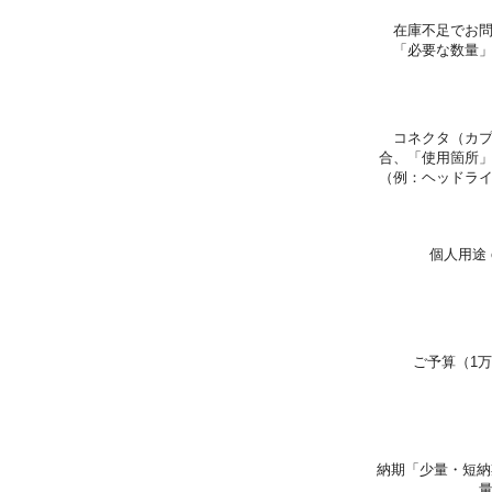
在庫不足でお
「必要な数量
コネクタ（カ
合、「使用箇所
（例：ヘッドラ
個人用途 
ご予算（1万
納期「少量・短納期