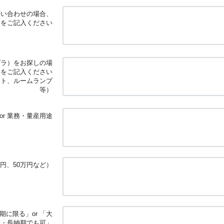
問い合わせの場合、
」をご記入ください
プラ）をお探しの場
」をご記入ください
イト、ルームランプ
等）
or 業務・量産用途
円、50万円など）
に限る」or 「大
量・長納期でも可」