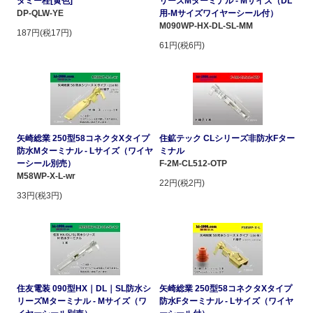
ダミー栓[黄色]
リーズMターミナル - Mサイズ（DL
DP-QLW-YE
用-Mサイズワイヤーシール付）
M090WP-HX-DL-SL-MM
187円(税17円)
61円(税6円)
矢崎総業 250型58コネクタXタイプ
住鉱テック CLシリーズ非防水Fター
防水Mターミナル - Lサイズ（ワイヤ
ミナル
ーシール別売）
F-2M-CL512-OTP
M58WP-X-L-wr
22円(税2円)
33円(税3円)
住友電装 090型HX｜DL｜SL防水シ
矢崎総業 250型58コネクタXタイプ
リーズMターミナル - Mサイズ（ワ
防水Fターミナル - Lサイズ（ワイヤ