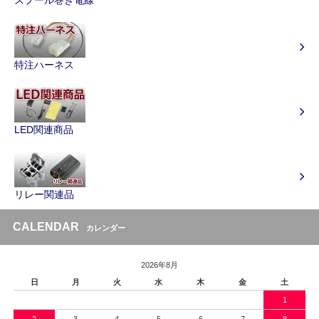
特注ハーネス
LED関連商品
リレー関連品
CALENDAR
カレンダー
2026年8月
日
月
火
水
木
金
土
1
2
3
4
5
6
7
8