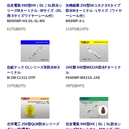
住友電装 090型HX｜DL｜SL防水シ
矢崎総業 250型58コネクタXタイプ
リーズMターミナル - Mサイズ（DL
防水Mターミナル - Lサイズ（ワイヤ
用-Sサイズワイヤーシール付）
ーシール付）
M090WP-HX-DL-SL-MS
M58WP-X-L
61円(税6円)
110円(税10円)
住鉱テック CLシリーズ非防水Mタ
JAE製 040型MX23A防水Fターミナ
ーミナル
ル
M-2M-CL511-OTP
F040WP-MX23A-JAE
22円(税2円)
39円(税4円)
古河電工 250型QLW防水シリーズ
住友電装 090型HX｜DL｜SL防水シ