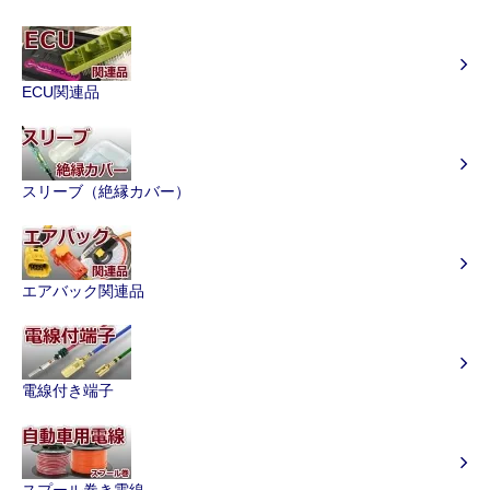
ECU関連品
スリーブ（絶縁カバー）
エアバック関連品
電線付き端子
スプール巻き電線