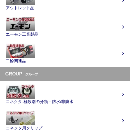
アウトレット品
エーモン工業製品
二輪関連品
GROUP
グループ
コネクタ-極数別の分類・防水/非防水
コネクタ用クリップ