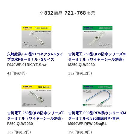
832
721
768
全
商品
-
表示
矢崎総業 040型91コネクタRKタイ
古河電工 250型QLW防水シリーズM
プ防水Fターミナル - Sサイズ
ターミナル（ワイヤーシール別売）
F040WP-91RK-YZ-S-wr
M250-QLW2030
41円(税4円)
132円(税12円)
古河電工 250型QLW防水シリーズF
古河電工 090型RFW防水シリーズM
ターミナル（ワイヤーシール別売）
ターミナル-0.5sq電線付き-青色
F250-QLW2030
M090WP-RFW-05sqBL
132円(税12円)
198円(税18円)