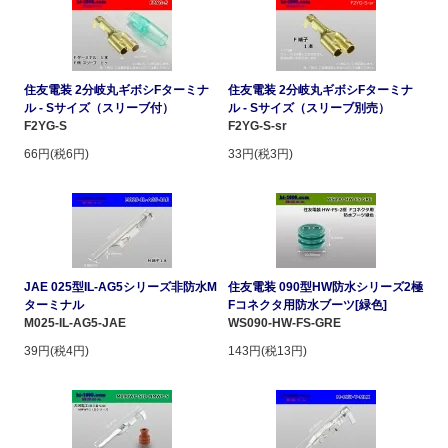
住友電装 2分岐丸ギボシFターミナ
住友電装 2分岐丸ギボシFターミナ
ル - Sサイズ（スリーブ付）
ル - Sサイズ（スリーブ別売）
F2YG-S
F2YG-S-sr
66円(税6円)
33円(税3円)
JAE 025型IL-AG5シリーズ非防水M
住友電装 090型HW防水シリーズ2極
ターミナル
Fコネクタ用防水ブーツ[緑色]
M025-IL-AG5-JAE
WS090-HW-FS-GRE
39円(税4円)
143円(税13円)