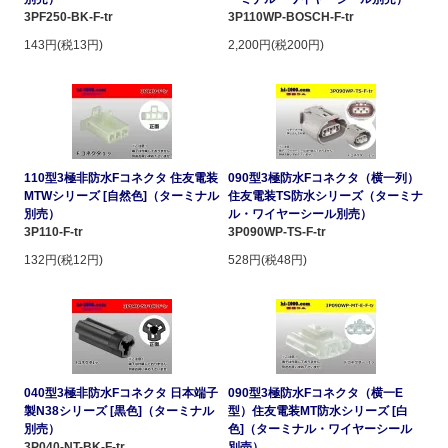
3PF250-BK-F-tr
3P110WP-BOSCH-F-tr
143円(税13円)
2,200円(税200円)
110型3極非防水Fコネクタ 住友電装
090型3極防水Fコネクタ（横一列）
MTWシリーズ [自然色]（ターミナル
住友電装TS防水シリーズ（ターミナ
別売）
ル・ワイヤーシール別売）
3P110-F-tr
3P090WP-TS-F-tr
132円(税12円)
528円(税48円)
040型3極非防水Fコネクタ 日本端子
090型3極防水Fコネクタ（横一E
製N38シリーズ [黒色]（ターミナル
型）住友電装MT防水シリーズ [白
別売）
色]（ターミナル・ワイヤーシール
3P040-NT-BK-F-tr
別売）