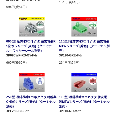
154円(税14円)
594円(税54円)
090型3極防水Fコネクタ 住友電装R
110型3極非防水Fコネクタ 住友電装
S防水シリーズ [灰色]（ターミナ
MTWシリーズ [緑色]（ターミナル別
ル・ワイヤーシール別売）
売）
3P090WP-RS-GY-F-tr
3P110-GRE-F-tr
660円(税60円)
264円(税24円)
250型3極非防水Fコネクタ 矢崎総業
110型3極非防水Mコネクタ 住友電
CN(A)シリーズ [青色]（ターミナル
装MTWシリーズ [赤色]（ターミナル
別売）
別売）
3PF250-BL-F-tr
3P110-RD-M-tr