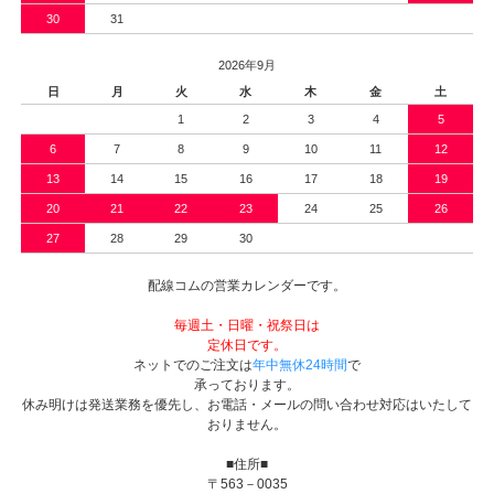
30
31
2026年9月
日
月
火
水
木
金
土
1
2
3
4
5
6
7
8
9
10
11
12
13
14
15
16
17
18
19
20
21
22
23
24
25
26
27
28
29
30
配線コムの営業カレンダーです。
毎週土・日曜・祝祭日は
定休日です。
ネットでのご注文は
年中無休24時間
で
承っております。
休み明けは発送業務を優先し、お電話・メールの問い合わせ対応はいたして
おりません。
■住所■
〒563－0035