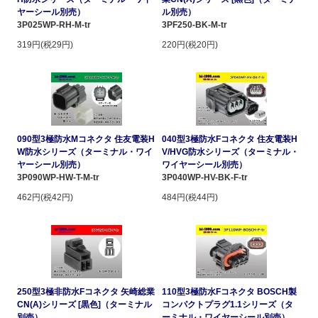
ヤーシール別売）
ル別売）
3P025WP-RH-M-tr
3PF250-BK-M-tr
319円(税29円)
220円(税20円)
090型3極防水Mコネクタ 住友電装H
040型3極防水Fコネクタ 住友電装H
W防水シリーズ（ターミナル・ワイ
V/HVG防水シリーズ（ターミナル・
ヤーシール別売）
ワイヤーシール別売）
3P090WP-HW-T-M-tr
3P040WP-HV-BK-F-tr
462円(税42円)
484円(税44円)
250型3極非防水Fコネクタ 矢崎総業
110型3極防水Fコネクタ BOSCH製
CN(A)シリーズ [黒色]（ターミナル
コンパクトプラグ1.1シリーズ（タ
別売）
ーミナル・ワイヤーシール別売）