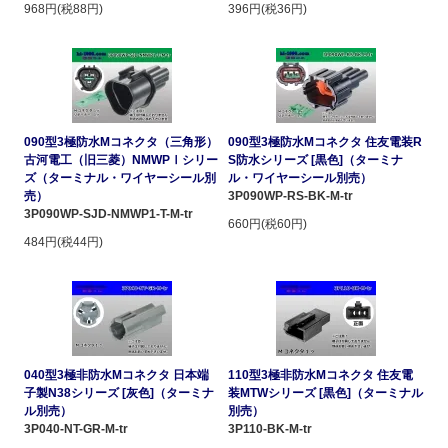
968円(税88円)
396円(税36円)
090型3極防水Mコネクタ（三角形）
090型3極防水Mコネクタ 住友電装R
古河電工（旧三菱）NMWPⅠシリー
S防水シリーズ [黒色]（ターミナ
ズ（ターミナル・ワイヤーシール別
ル・ワイヤーシール別売）
売）
3P090WP-RS-BK-M-tr
3P090WP-SJD-NMWP1-T-M-tr
660円(税60円)
484円(税44円)
040型3極非防水Mコネクタ 日本端
110型3極非防水Mコネクタ 住友電
子製N38シリーズ [灰色]（ターミナ
装MTWシリーズ [黒色]（ターミナル
ル別売）
別売）
3P040-NT-GR-M-tr
3P110-BK-M-tr