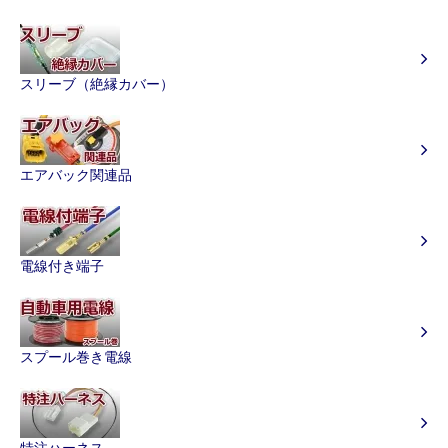
スリーブ（絶縁カバー）
エアバック関連品
電線付き端子
スプール巻き電線
特注ハーネス