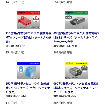
143円(税13円)
154円(税14円)
110型3極非防水Fコネクタ 住友電装
090型3極防水Mコネクタ 住友電装S
MTWシリーズ [赤色]（ターミナル別
L防水シリーズ（ターミナル・ワイ
売）
ヤーシール別売）
3P110-RD-F-tr
3P090WP-SL-M-tr
154円(税14円)
363円(税33円)
250型3極非防水Mコネクタ 矢崎総
090型3極防水Fコネクタ 住友電装S
業CN(A)シリーズ [空色]（ターミナ
L防水シリーズ（ターミナル・ワイ
ル別売）
ヤーシール別売）
3PF250-SB-M-tr
3P090WP-SL-F-tr
143円(税13円)
385円(税35円)