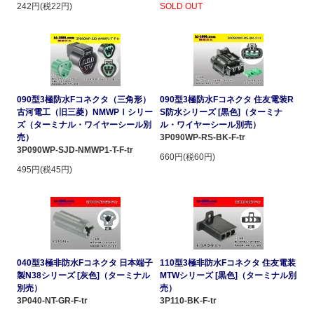
242円(税22円)
SOLD OUT
090型3極防水Fコネクタ（三角形）
090型3極防水Fコネクタ 住友電装R
古河電工（旧三菱）NMWPⅠシリー
S防水シリーズ [黒色]（ターミナ
ズ（ターミナル・ワイヤーシール別
ル・ワイヤーシール別売）
売）
3P090WP-RS-BK-F-tr
3P090WP-SJD-NMWP1-T-F-tr
660円(税60円)
495円(税45円)
040型3極非防水Fコネクタ 日本端子
110型3極非防水Fコネクタ 住友電装
製N38シリーズ [灰色]（ターミナル
MTWシリーズ [黒色]（ターミナル別
別売）
売）
3P040-NT-GR-F-tr
3P110-BK-F-tr