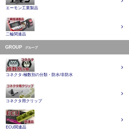
エーモン工業製品
二輪関連品
GROUP
グループ
コネクタ-極数別の分類・防水/非防水
コネクタ用クリップ
ECU関連品