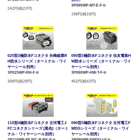
3P090WP-MT-E-F-tr
242円(税22円)
198円(税18円)
025型3極防水Fコネクタ 矢崎総業R
090型3極防水Fコネクタ 住友電装H
H防水シリーズ（ターミナル・ワイ
W防水シリーズ（ターミナル・ワイ
ヤーシール別売）
ヤーシール別売）
3P025WP-RH-F-tr
3P090WP-HW-T-F-tr
308円(税28円)
462円(税42円)
110型4極防水Fコネクタ 古河電工J
090型3極防水Fコネクタ 古河電工F
FCコネクタシリーズ [黒色]（ターミ
WDGシリーズ（ターミナル・ワイ
ナル・ワイヤーシール別売）
ヤーシール別売）
4P110WP-FEJFC-P-BK-F-tr
3P090WP-FWDG-I-F-tr