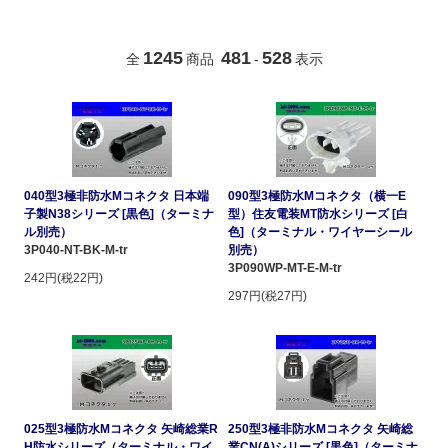
1245
481
528
全
商品
-
表示
040型3極非防水Mコネクタ 日本端
090型3極防水Mコネクタ（横一E
子製N38シリーズ [黒色]（ターミナ
型）住友電装MT防水シリーズ [白
ル別売）
色]（ターミナル・ワイヤーシール
3P040-NT-BK-M-tr
別売）
3P090WP-MT-E-M-tr
242円(税22円)
297円(税27円)
025型3極防水Mコネクタ 矢崎総業R
250型3極非防水Mコネクタ 矢崎総
H防水シリーズ（ターミナル・ワイ
業CN(A)シリーズ [黒色]（ターミナ