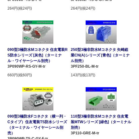
264円(税24円)
264円(税24円)
090型3極防水Mコネクタ 住友電装R
250型3極非防水Mコネクタ 矢崎総
S防水シリーズ [灰色]（ターミナ
業CN(A)シリーズ [青色]（ターミナ
ル・ワイヤーシール別売）
ル別売）
3P090WP-RS-GY-M-tr
3PF250-BL-M-tr
660円(税60円)
143円(税13円)
090型3極防水Fコネクタ（横一列・
110型3極非防水Mコネクタ 住友電
Cタイプ）住友電装TS防水シリーズ
装MTWシリーズ [緑色]（ターミナル
（ターミナル・ワイヤーシール別
別売）
売）
3P110-GRE-M-tr
3P090WP-TS-C-GY-F-tr