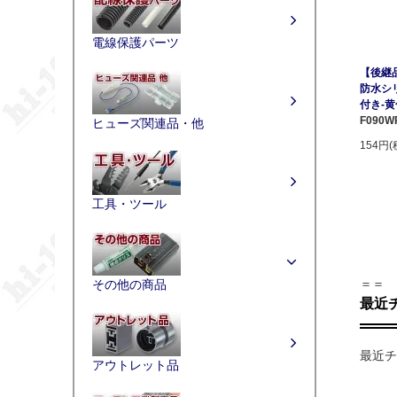
電線保護パーツ
【後継品
防水シリ
付き-黄
F090W
ヒューズ関連品・他
154円(
工具・ツール
＝＝
その他の商品
最近
最近チ
アウトレット品