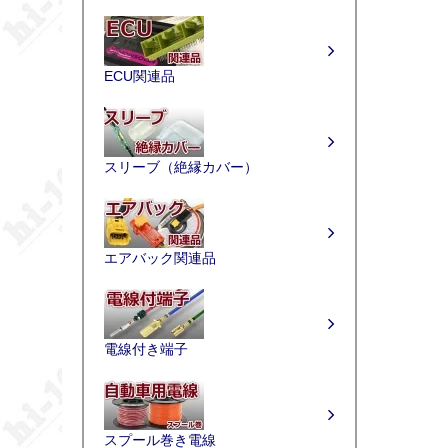
ECU関連品
スリーブ（絶縁カバー）
エアバック関連品
電線付き端子
スプール巻き電線