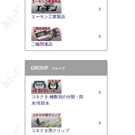
エーモン工業製品
二輪関連品
GROUP
グループ
コネクタ-極数別の分類・防
水/非防水
コネクタ用クリップ