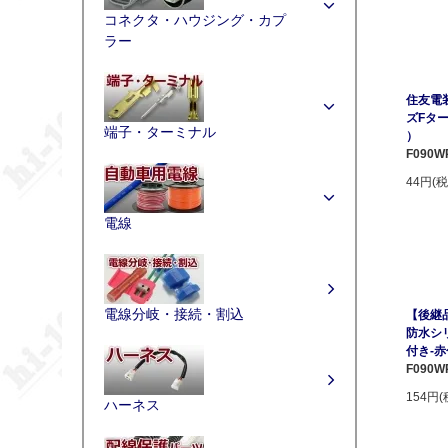
コネクタ・ハウジング・カプ
ラー
住友電装
ズFタ
端子・ターミナル
）
F090W
44円(税
電線
電線分岐・接続・割込
【後継品
防水シリ
付き-赤
F090W
154円(
ハーネス