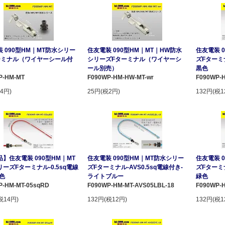
 090型HM｜MT防水シリー
住友電装 090型HM｜MT｜HW防水
住友電装 
ーミナル（ワイヤーシール付
シリーズFターミナル（ワイヤーシ
ズFターミナ
ール別売）
黒色
P-HM-MT
F090WP-HM-HW-MT-wr
F090WP-
4円)
25円(税2円)
132円(税1
】住友電装 090型HM｜MT
住友電装 090型HM｜MT防水シリー
住友電装 
ーズFターミナル-0.5sq電線
ズFターミナル-AVS0.5sq電線付き-
ズFターミナ
色
ライトブルー
緑色
P-HM-MT-05sqRD
F090WP-HM-MT-AVS05LBL-18
F090WP-
税14円)
132円(税12円)
132円(税1