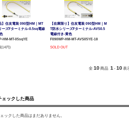
】住友電装 090型HM｜MT
【在庫限り】住友電装 090型HM｜M
ーズFターミナル-0.5sq電線
T防水シリーズFターミナル-AVS0.5
色
電線付き-黄色
P-HM-MT-05sqYE
F090WP-HM-MT-AVS05YE-18
税14円)
SOLD OUT
10
1
10
全
商品
-
表
チェックした商品
ェックした商品はまだありません。