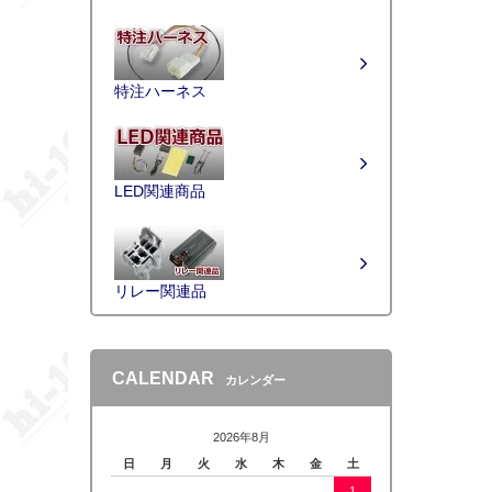
特注ハーネス
LED関連商品
リレー関連品
CALENDAR
カレンダー
2026年8月
日
月
火
水
木
金
土
1