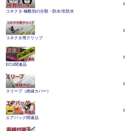
コネクタ-極数別の分類・防水/非防水
コネクタ用クリップ
ECU関連品
スリーブ（絶縁カバー）
エアバック関連品