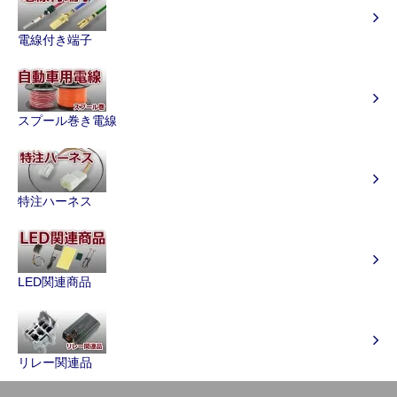
電線付き端子
スプール巻き電線
特注ハーネス
LED関連商品
リレー関連品