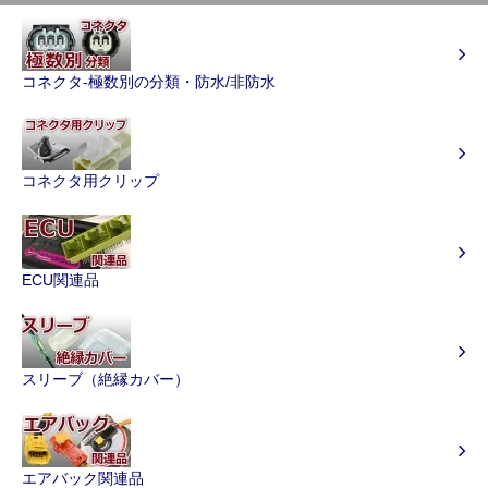
コネクタ-極数別の分類・防水/非防水
コネクタ用クリップ
ECU関連品
スリーブ（絶縁カバー）
エアバック関連品