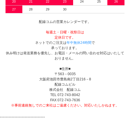
20
21
22
23
24
25
26
27
28
29
30
配線コムの営業カレンダーです。
毎週土・日曜・祝祭日は
定休日です。
ネットでのご注文は
年中無休24時間
で
承っております。
休み明けは発送業務を優先し、お電話・メールの問い合わせ対応はいたして
おりません。
■住所■
〒563－0035
大阪府池田市豊島南2丁目216－8
配線コムビル
株式会社 配線コム
TEL 072-743-8042
FAX 072-743-7636
※事前連絡無しでのご来社はご遠慮ください。対応いたしかねます。
-------------------------------