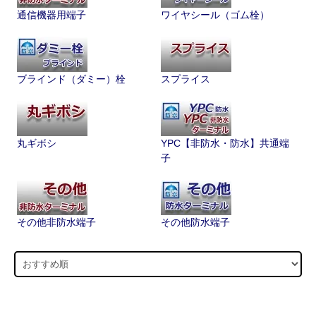
通信機器用端子
ワイヤシール（ゴム栓）
ブラインド（ダミー）栓
スプライス
丸ギボシ
YPC【非防水・防水】共通端
子
その他非防水端子
その他防水端子