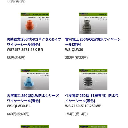
44円(税4円)
矢崎総業 250型58コネクタXタイプ
古河電工 250型QLW防水ワイヤーシ
ワイヤーシール[茶色]
ール[灰色]
WS7157-3571-58X-BR
WS-QLW30
88円(税8円)
352円(税32円)
古河電工 250型QLW防水シリーズ
住友電装 250型【1極専用】防水ワ
ワイヤーシール[青色]
イヤーシール[黒色]
WS-QLW30-BL
WS-7160-5110-250WP
440円(税40円)
154円(税14円)