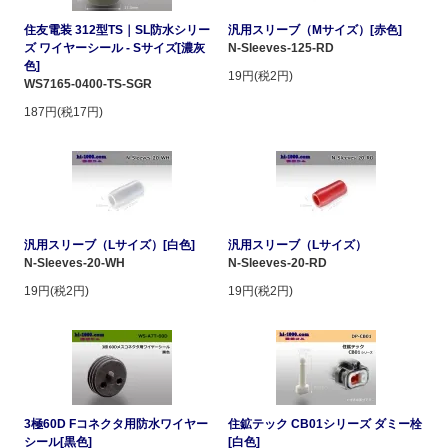
住友電装 312型TS｜SL防水シリー
汎用スリーブ（Mサイズ）[赤色]
ズ ワイヤーシール - Sサイズ[濃灰
N-Sleeves-125-RD
色]
19円(税2円)
WS7165-0400-TS-SGR
187円(税17円)
汎用スリーブ（Lサイズ）[白色]
汎用スリーブ（Lサイズ）
N-Sleeves-20-WH
N-Sleeves-20-RD
19円(税2円)
19円(税2円)
3極60D Fコネクタ用防水ワイヤー
住鉱テック CB01シリーズ ダミー栓
シール[黒色]
[白色]